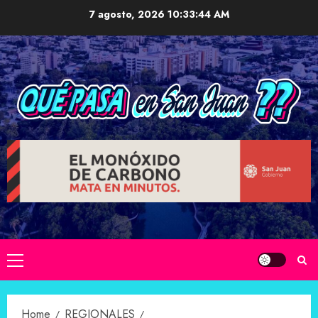
Skip
7 agosto, 2026
10:33:45 AM
to
content
Primary
Menu
Home
REGIONALES