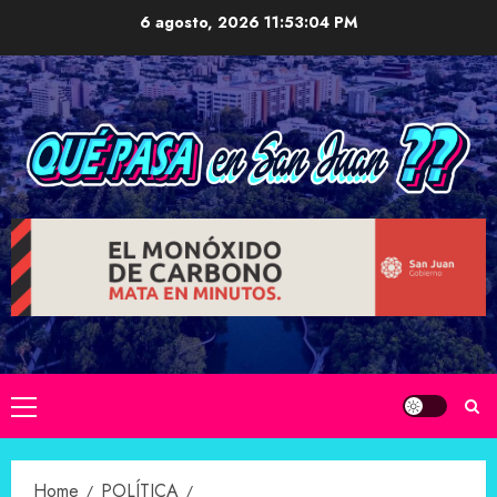
Skip
6 agosto, 2026
11:53:05 PM
to
content
Primary
Menu
Home
POLÍTICA