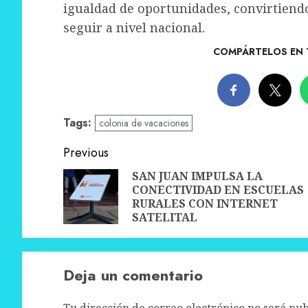
igualdad de oportunidades, convirtiend
seguir a nivel nacional.
COMPÁRTELOS EN 
Tags:
colonia de vacaciones
Post
Previous
navigation
SAN JUAN IMPULSA LA
CONECTIVIDAD EN ESCUELAS
RURALES CON INTERNET
SATELITAL
Deja un comentario
Tu dirección de correo electrónico no será pub