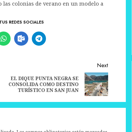
o las colonias de verano en un modelo a
TUS REDES SOCIALES
Next
EL DIQUE PUNTA NEGRA SE
Previous
Next
CONSOLIDA COMO DESTINO
post:
post:
TURÍSTICO EN SAN JUAN
licada.
Los campos obligatorios están marcados