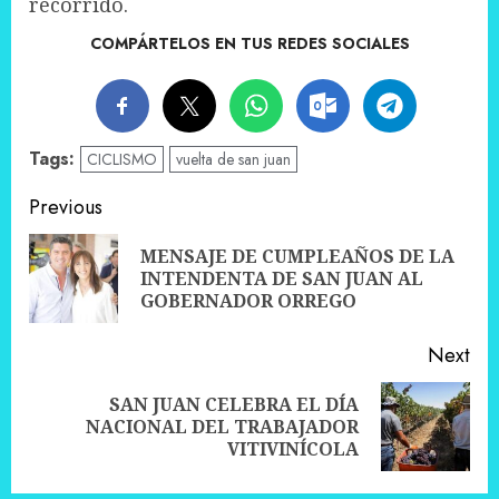
recorrido.
COMPÁRTELOS EN TUS REDES SOCIALES
Tags:
CICLISMO
vuelta de san juan
Post
Previous
navigation
MENSAJE DE CUMPLEAÑOS DE LA
Pre
INTENDENTA DE SAN JUAN AL
pos
GOBERNADOR ORREGO
Next
SAN JUAN CELEBRA EL DÍA
Next
NACIONAL DEL TRABAJADOR
post:
VITIVINÍCOLA