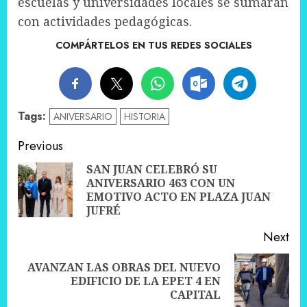
escuelas y universidades locales se sumarán
con actividades pedagógicas.
COMPÁRTELOS EN TUS REDES SOCIALES
Tags:
ANIVERSARIO
HISTORIA
Post
Previous
navigation
SAN JUAN CELEBRÓ SU
ANIVERSARIO 463 CON UN
Pre
EMOTIVO ACTO EN PLAZA JUAN
pos
JUFRÉ
Next
AVANZAN LAS OBRAS DEL NUEVO
Next
EDIFICIO DE LA EPET 4 EN
post:
CAPITAL