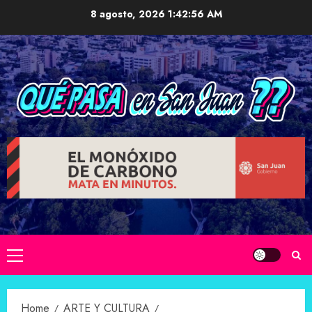
Skip
8 agosto, 2026
1:42:57 AM
to
content
Primary
Menu
Home
ARTE Y CULTURA