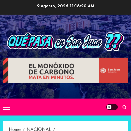
Skip
9 agosto, 2026
11:16:21 AM
to
content
Primary
Menu
Home
NACIONAL