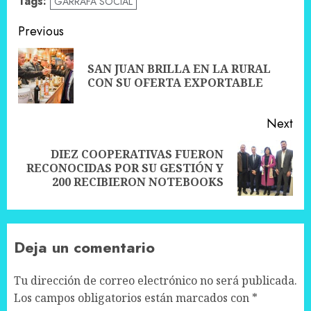
Tags:
GARRAFA SOCIAL
Post
Previous
navigation
SAN JUAN BRILLA EN LA RURAL
Pre
CON SU OFERTA EXPORTABLE
pos
Next
DIEZ COOPERATIVAS FUERON
Next
RECONOCIDAS POR SU GESTIÓN Y
post:
200 RECIBIERON NOTEBOOKS
Deja un comentario
Tu dirección de correo electrónico no será publicada.
Los campos obligatorios están marcados con
*