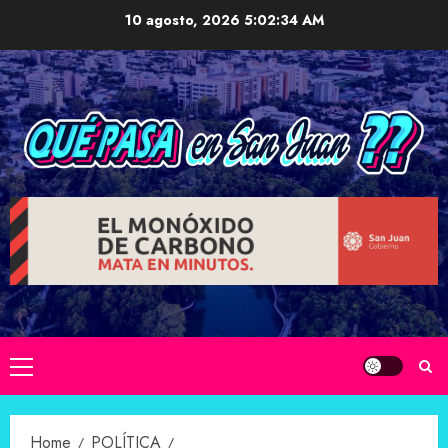
Skip
10 agosto, 2026
5:02:35 AM
to
content
Primary
Menu
Home
POLÍTICA