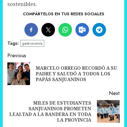
sostenibles.
COMPÁRTELOS EN TUS REDES SOCIALES
Tags:
gastronomía
Post
Previous
navigation
MARCELO ORREGO RECORDÓ A SU
Pre
PADRE Y SALUDÓ A TODOS LOS
pos
PAPÁS SANJUANINOS
Next
MILES DE ESTUDIANTES
SANJUANINOS PROMETEN
Next
LEALTAD A LA BANDERA EN TODA
post:
LA PROVINCIA