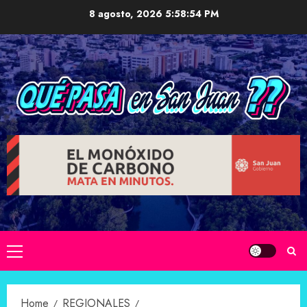
Skip
8 agosto, 2026
5:58:55 PM
to
content
Primary
Menu
Home
REGIONALES