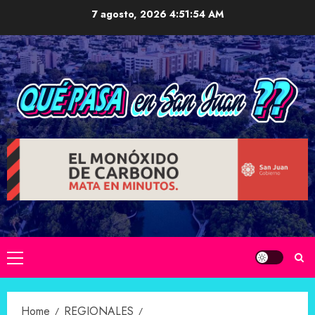
Skip
7 agosto, 2026
4:51:55 AM
to
content
Primary
Menu
Home
REGIONALES