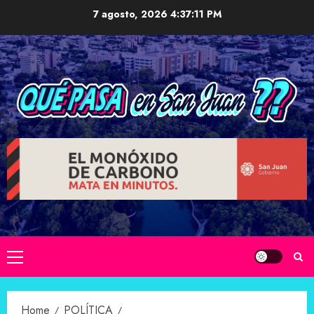
Skip
7 agosto, 2026
4:37:12 PM
to
content
Primary
Menu
Home
POLÍTICA