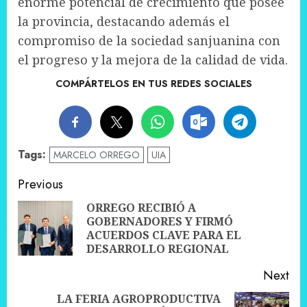
enorme potencial de crecimiento que posee
la provincia, destacando además el
compromiso de la sociedad sanjuanina con
el progreso y la mejora de la calidad de vida.
COMPÁRTELOS EN TUS REDES SOCIALES
Tags:
MARCELO ORREGO
UIA
Post
Previous
navigation
ORREGO RECIBIÓ A
GOBERNADORES Y FIRMÓ
Pre
ACUERDOS CLAVE PARA EL
pos
DESARROLLO REGIONAL
Next
LA FERIA AGROPRODUCTIVA