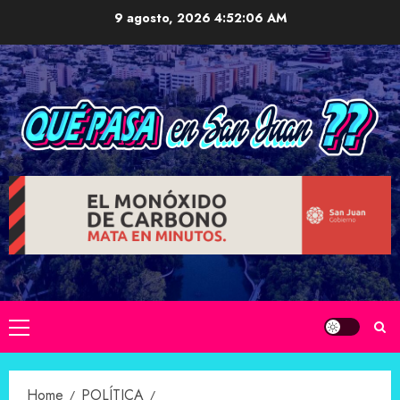
Skip
9 agosto, 2026
4:52:07 AM
to
content
Primary
Menu
Home
POLÍTICA