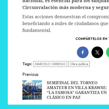
nacional, es esencial para los sanju
Circunvalación más moderna y segura,
Estas acciones demuestran el compromis
beneficiando a miles de ciudadanos que 
fundamental.
COMPÁRTELOS EN 
Tags:
MARCELO ORREGO
Obra publica
Post
Previous
navigation
SEMIFINAL DEL TORNEO
AMATEUR EN VILLA KRAWSE:
“LA FAMOSA” GARANTIZA UN
CLÁSICO EN PAZ