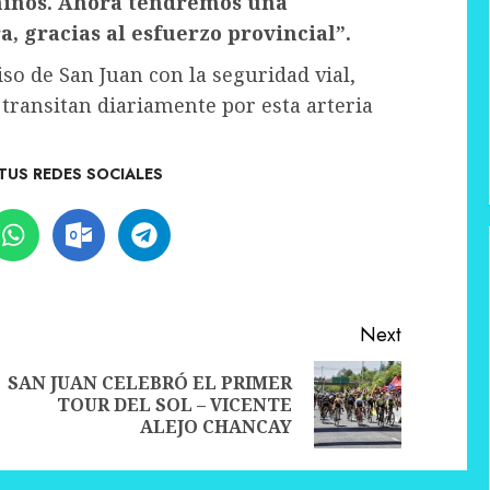
aninos. Ahora tendremos una
 gracias al esfuerzo provincial”.
o de San Juan con la seguridad vial,
transitan diariamente por esta arteria
TUS REDES SOCIALES
Next
SAN JUAN CELEBRÓ EL PRIMER
Previous
Next
TOUR DEL SOL – VICENTE
post:
post:
ALEJO CHANCAY