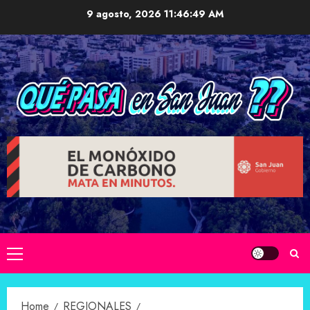
Skip
9 agosto, 2026
11:46:50 AM
to
content
Primary
Menu
Home
REGIONALES