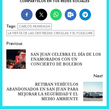
COMPÁRTELOS EN TUS REDES SOCIALES
Tags:
CARLOS MUNISAGA
LA FIESTA DE LAS DESTREZAS CRIOLLAS Y EL FOLKLORE
Post
Previous
navigation
SAN JUAN CELEBRA EL DÍA DE LOS
Pre
ENAMORADOS CON UN
pos
CONCIERTO DE BOLEROS
Next
RETIRAN VEHÍCULOS
ABANDONADOS EN SAN JUAN PARA
Next
MEJORAR LA SEGURIDAD Y EL
post:
MEDIO AMBIENTE