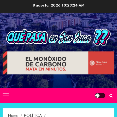
Skip
8 agosto, 2026
10:23:25 AM
to
content
Primary
Menu
Home
POLÍTICA