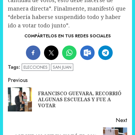
cantidad de votos, esto debe hacerse de
manera directa”. Finalmente, manifestó que
“debería haberse suspendido todo y haber
ido a votar todo junto”.
COMPÁRTELOS EN TUS REDES SOCIALES
Tags:
ELECCIONES
SAN JUAN
Post
Previous
navigation
FRANCISCO GUEVARA, RECORRIÓ
Pre
ALGUNAS ESCUELAS Y FUE A
pos
VOTAR
Next