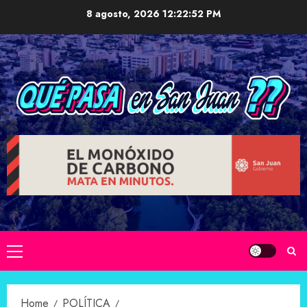
Skip
8 agosto, 2026
12:22:54 PM
to
content
Primary
Menu
Home
POLÍTICA