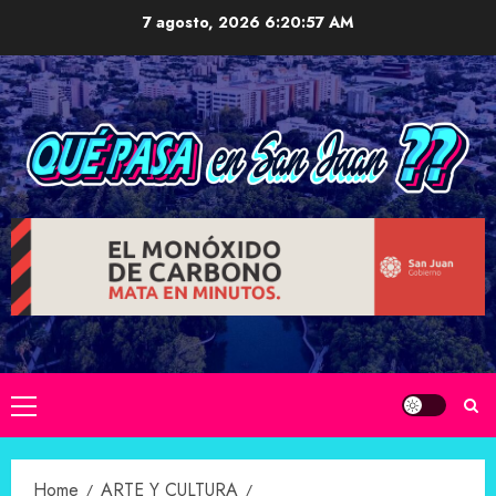
Skip
7 agosto, 2026
6:20:58 AM
to
content
Primary
Menu
Home
ARTE Y CULTURA