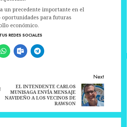
a un precedente importante en el
o oportunidades para futuras
ollo económico.
TUS REDES SOCIALES
Next
EL INTENDENTE CARLOS
N
MUNISAGA ENVÍA MENSAJE
Previous
Next
NAVIDEÑO A LOS VECINOS DE
post:
post:
RAWSON