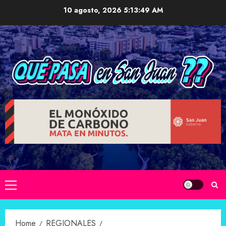
Skip
10 agosto, 2026
5:13:50 AM
to
content
Primary
Menu
Home
REGIONALES