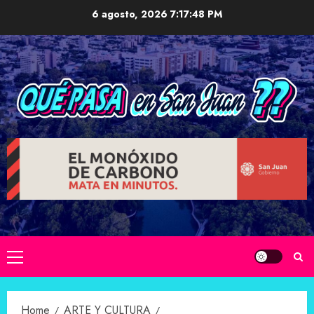
Skip
6 agosto, 2026
7:17:49 PM
to
content
Primary
Menu
Home
ARTE Y CULTURA