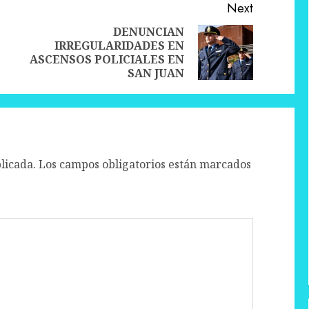
Next
DENUNCIAN
IRREGULARIDADES EN
Previous
Next
ASCENSOS POLICIALES EN
post:
post:
SAN JUAN
licada.
Los campos obligatorios están marcados