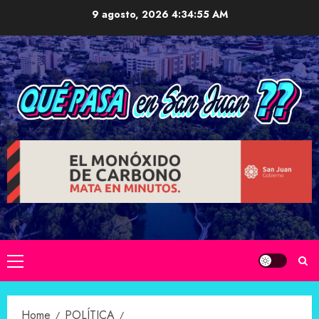
Skip
9 agosto, 2026
4:34:57 AM
to
content
Primary
Menu
Home
POLÍTICA