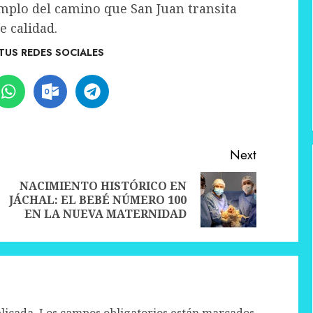
jemplo del camino que San Juan transita
e calidad.
TUS REDES SOCIALES
Next
NACIMIENTO HISTÓRICO EN
Previous
Next
JÁCHAL: EL BEBÉ NÚMERO 100
post:
post:
EN LA NUEVA MATERNIDAD