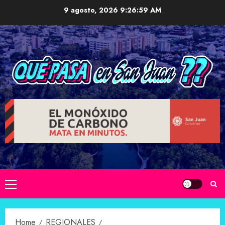
Skip
9 agosto, 2026
9:27:00 AM
to
content
Primary
Menu
Home
REGIONALES