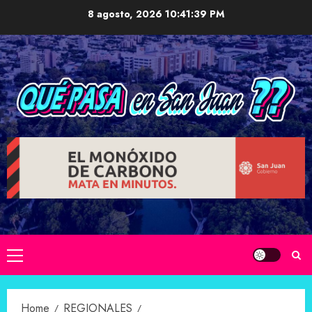
Skip
8 agosto, 2026
10:41:40 PM
to
content
Primary
Menu
Home
REGIONALES