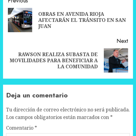
Post
Previous
navigation
OBRAS EN AVENIDA RIOJA
Pre
AFECTARÁN EL TRÁNSITO EN SAN
pos
JUAN
Next
RAWSON REALIZA SUBASTA DE
Next
MOVILIDADES PARA BENEFICIAR A
post:
LA COMUNIDAD
Deja un comentario
Tu dirección de correo electrónico no será publicada.
Los campos obligatorios están marcados con
*
Comentario
*