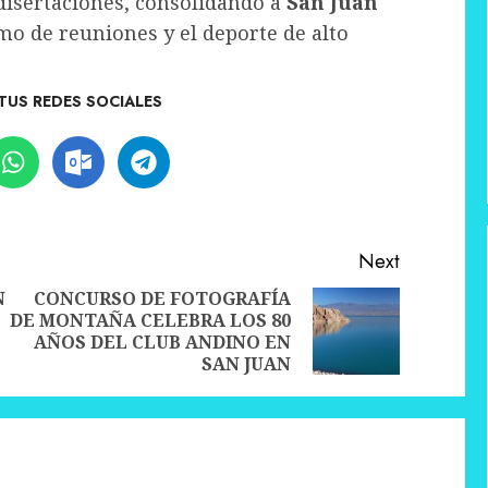
 disertaciones, consolidando a
San Juan
mo de reuniones y el deporte de alto
TUS REDES SOCIALES
Next
N
CONCURSO DE FOTOGRAFÍA
DE MONTAÑA CELEBRA LOS 80
Previous
Next
AÑOS DEL CLUB ANDINO EN
post:
post:
SAN JUAN