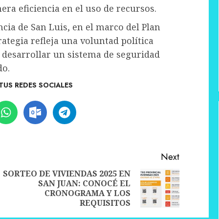
ra eficiencia en el uso de recursos.
cia de San Luis, en el marco del Plan
rategia refleja una voluntad política
e desarrollar un sistema de seguridad
do.
TUS REDES SOCIALES
Next
SORTEO DE VIVIENDAS 2025 EN
SAN JUAN: CONOCÉ EL
Previous
Next
CRONOGRAMA Y LOS
post:
post:
REQUISITOS