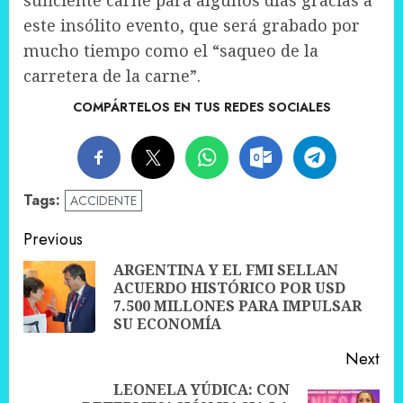
suficiente carne para algunos días gracias a
este insólito evento, que será grabado por
mucho tiempo como el “saqueo de la
carretera de la carne”.
COMPÁRTELOS EN TUS REDES SOCIALES
Tags:
ACCIDENTE
Post
Previous
navigation
ARGENTINA Y EL FMI SELLAN
ACUERDO HISTÓRICO POR USD
Pre
7.500 MILLONES PARA IMPULSAR
pos
SU ECONOMÍA
Next
LEONELA YÚDICA: CON