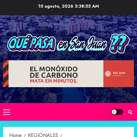
Skip
10 agosto, 2026
3:38:56 AM
to
content
Primary
Menu
Home
REGIONALES