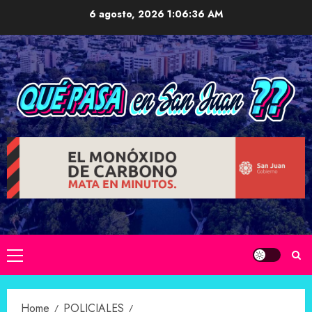
Skip
6 agosto, 2026
1:06:37 AM
to
content
Primary
Menu
Home
POLICIALES