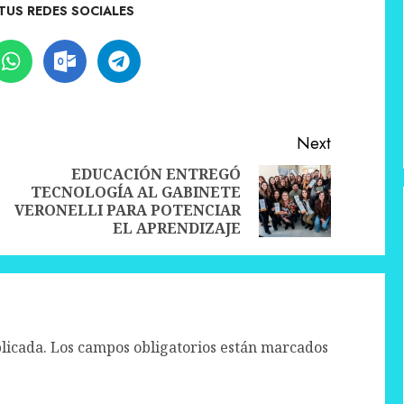
TUS REDES SOCIALES
Next
EDUCACIÓN ENTREGÓ
TECNOLOGÍA AL GABINETE
Previous
Next
VERONELLI PARA POTENCIAR
post:
post:
EL APRENDIZAJE
licada.
Los campos obligatorios están marcados