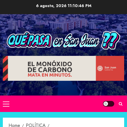
Skip
6 agosto, 2026
11:10:47 PM
to
content
Primary
Menu
Home
POLÍTICA