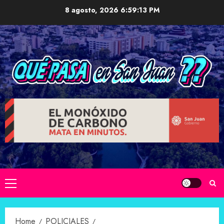
Skip
8 agosto, 2026
6:59:14 PM
to
content
Primary
Menu
Home
POLICIALES