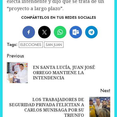
electa intendente y dijo que se trata de un
“proyecto a largo plazo”.
COMPÁRTELOS EN TUS REDES SOCIALES
Tags:
ELECCIONES
SAN JUAN
Post
Previous
navigation
EN SANTA LUCÍA, JUAN JOSÉ
Pre
ORREGO MANTIENE LA
pos
INTENDENCIA
Next
LOS TRABAJADORES DE
SEGURIDAD PRIVADA FELICITAN A
Next
CARLOS MUNISAGA POR SU
post:
TRIUNFO