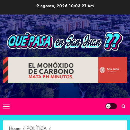
Skip
9 agosto, 2026
10:03:22 AM
to
content
Primary
Menu
Home
POLÍTICA