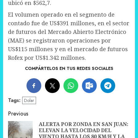
ubicó en $562,7.
El volumen operado en el segmento de
contado fue de US$391 millones, en el sector
de futuros del Mercado Abierto Electrónico
(MAE) se registraron operaciones por
US$115 millones y en el mercado de futuros
Rofex por US$1.342 millones.
COMPÁRTELOS EN TUS REDES SOCIALES
Tags:
Dolar
Post
Previous
navigation
ALERTA POR ZONDA EN SAN JUAN:
ELEVAN LA VELOCIDAD DEL
Pre
VIENTO HASTA LOS 80 KM/H Y LA