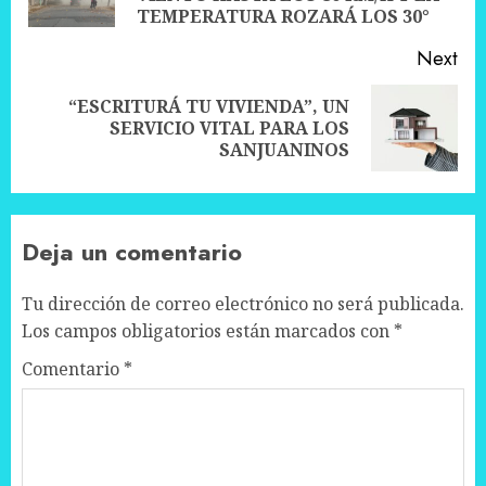
pos
TEMPERATURA ROZARÁ LOS 30°
Next
“ESCRITURÁ TU VIVIENDA”, UN
Next
SERVICIO VITAL PARA LOS
post:
SANJUANINOS
Deja un comentario
Tu dirección de correo electrónico no será publicada.
Los campos obligatorios están marcados con
*
Comentario
*