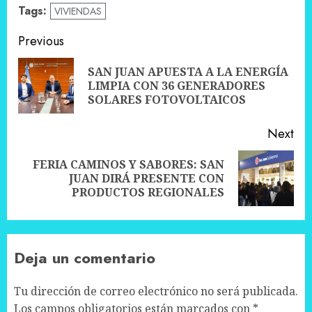
Tags:
VIVIENDAS
Post
Previous
navigation
SAN JUAN APUESTA A LA ENERGÍA
Pre
LIMPIA CON 36 GENERADORES
pos
SOLARES FOTOVOLTAICOS
Next
FERIA CAMINOS Y SABORES: SAN
Next
JUAN DIRÁ PRESENTE CON
post:
PRODUCTOS REGIONALES
Deja un comentario
Tu dirección de correo electrónico no será publicada.
Los campos obligatorios están marcados con
*