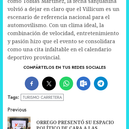
como Tobías Martínez, la fecha sanjuanina
volvió a dejar en claro que el Villicum es un
escenario de referencia nacional para el
automovilismo. Con un clima ideal, la
combinación de velocidad, entretenimiento
y pasión hizo que el evento se consolidara
como una cita infaltable en el calendario
deportivo provincial.
COMPÁRTELOS EN TUS REDES SOCIALES
Tags:
TURISMO CARRETERA
Post
Previous
navigation
ORREGO PRESENTÓ SU ESPACIO
Pre
POLÍTICO DE CARA A LAS