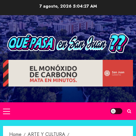
Skip
7 agosto, 2026
5:04:28 AM
to
content
Primary
Menu
Home
ARTE Y CULTURA