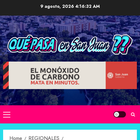
Skip
9 agosto, 2026
4:16:33 AM
to
content
Primary
Menu
Home
REGIONALES