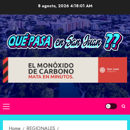
Skip
8 agosto, 2026
4:18:02 AM
to
content
Primary
Menu
Home
REGIONALES