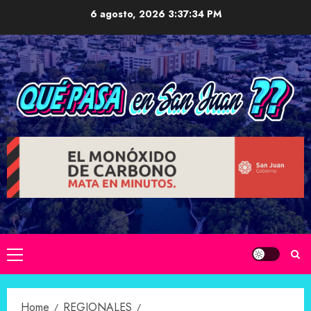
Skip
6 agosto, 2026
3:37:35 PM
to
content
Primary
Menu
Home
REGIONALES