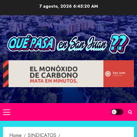
Skip
7 agosto, 2026
6:45:21 AM
to
content
Primary
Menu
Home
SINDICATOS