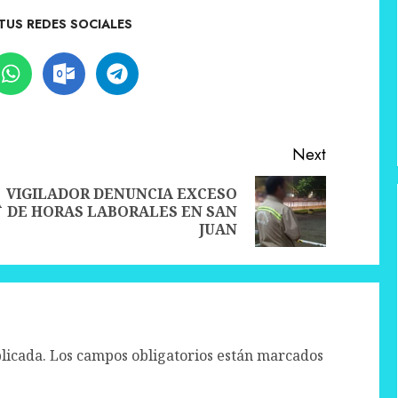
TUS REDES SOCIALES
Next
VIGILADOR DENUNCIA EXCESO
A
Previous
Next
DE HORAS LABORALES EN SAN
post:
post:
JUAN
licada.
Los campos obligatorios están marcados