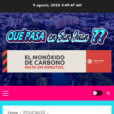
Skip
9 agosto, 2026
3:49:48 AM
to
content
Primary
Menu
Home
POLICIALES