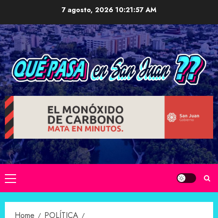
Skip
7 agosto, 2026
10:21:58 AM
to
content
Primary
Menu
Home
POLÍTICA