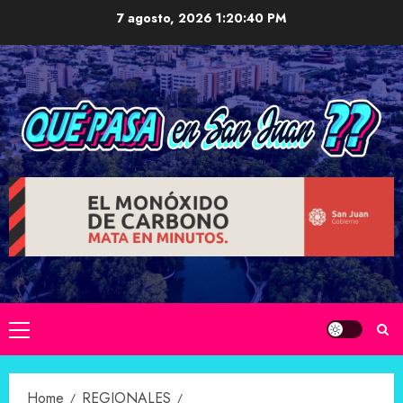
Skip
7 agosto, 2026
1:20:41 PM
to
content
Primary
Menu
Home
REGIONALES